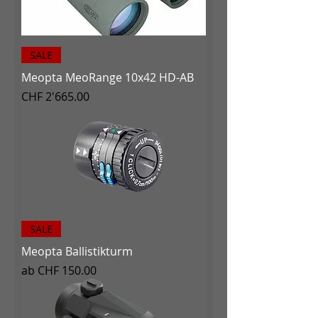
SALE
Meopta MeoRange 10x42 HD-AB
Preis
CHF 2'665.00
SALE
Meopta Ballistikturm
Sale-Preis
ab
CHF 150.00