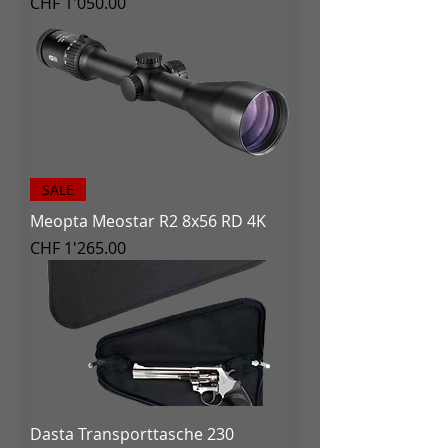
Preis
CHF 1'050.00
SALE
Meopta Meostar R2 8x56 RD 4K
Preis
CHF 1'265.00
Dasta Transporttasche 230