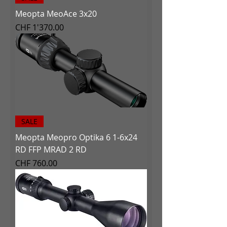
Meopta MeoAce 3x20
Preis
CHF 1'370.00
SALE
Meopta Meopro Optika 6 1-6x24
RD FFP MRAD 2 RD
Preis
CHF 760.00