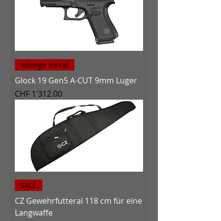
solange Vorrat
Glock 19 Gen5 A-CUT 9mm Luger
Preis
CHF 1'312.00
SALE
CZ Gewehrfutteral 118 cm für eine
Langwaffe