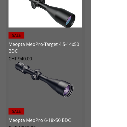
SALE
Meopta MeoPro-Target 4.5-14x50
BDC
Preis
CHF 940.00
SALE
Meopta MeoPro 6-18x50 BDC