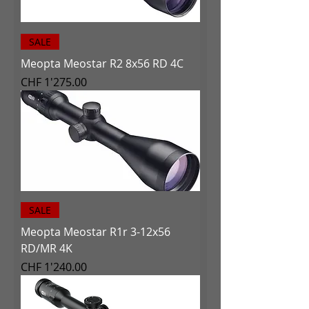
SALE
Meopta Meostar R2 8x56 RD 4C
Preis
CHF 1'275.00
SALE
Meopta Meostar R1r 3-12x56
RD/MR 4K
Preis
CHF 1'240.00