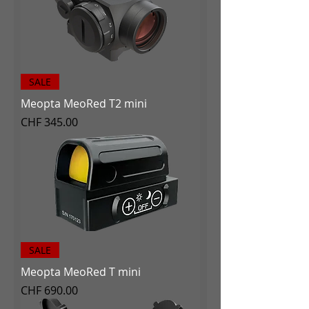
SALE
Meopta MeoRed T2 mini
Preis
CHF 345.00
SALE
Meopta MeoRed T mini
Preis
CHF 690.00