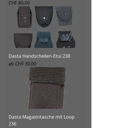
Preis
CHF 80.00
Dasta Handschellen-Etui 238
Sale-Preis
ab
CHF 30.00
Dasta Magazintasche mit Loop
236