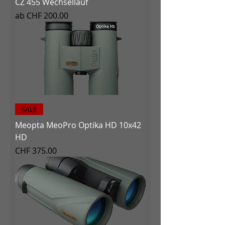
CZ 455 Wechsellauf
Sale-Preis
ab
CHF 200.00
SALE
Meopta MeoPro Optika HD 10x42
HD
Preis
CHF 375.00