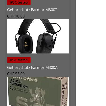
IPSC tested
Gehörschutz Earmor M300T
Preis
CHF 70.00
IPSC tested
Gehörschutz Earmor M300A
Preis
CHF 53.00