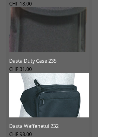
Preis
CHF 18.00
Dasta Duty Case 235
Preis
CHF 31.00
Dasta Waffenetui 232
Preis
CHF 98.00