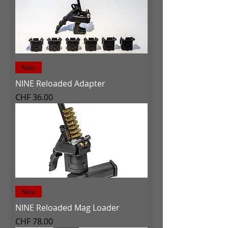
Neu
NINE Reloaded Adapter
Preis
CHF 36.00
Neu
NINE Reloaded Mag Loader
Preis
CHF 78.00