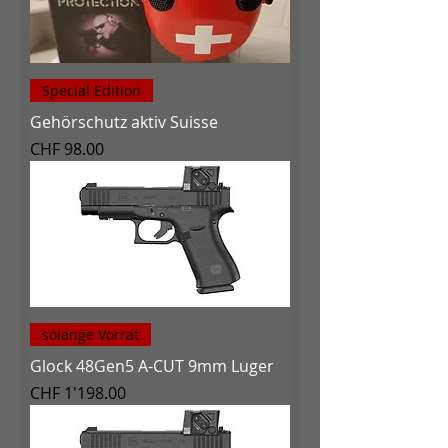
Special Edition
Gehörschutz aktiv Suisse
Preis
CHF 98.00
solange Vorrat
Glock 48Gen5 A-CUT 9mm Luger
Preis
CHF 1'198.00