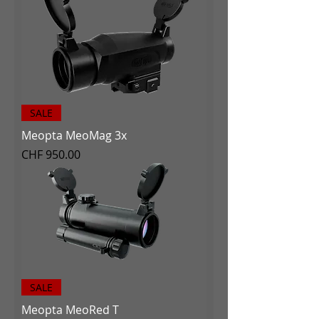
SALE
Meopta MeoMag 3x
Preis
CHF 950.00
SALE
Meopta MeoRed T