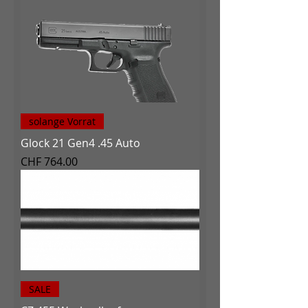
solange Vorrat
Glock 21 Gen4 .45 Auto
Preis
CHF 764.00
SALE