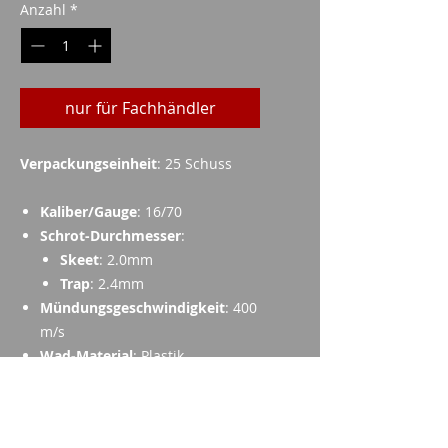
Anzahl
*
nur für Fachhändler
Verpackungseinheit
: 25 Schuss
Kaliber/Gauge
: 16/70
Schrot-Durchmesser
:
Skeet
: 2.0mm
Trap
: 2.4mm
Mündungsgeschwindigkeit
: 400
m/s
Wad-Material
: Plastik
Hülse
: 12.5mm Messing
Gewicht der Ladung
: 35.4g
Besonderheiten
: Stern-Crimp