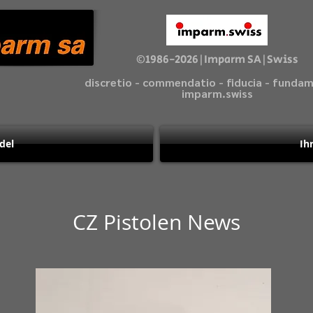
©1986-2026|Imparm SA|Swiss
discretio - commendatio - fiducia - fund
imparm.swiss
del
Ih
CZ Pistolen News