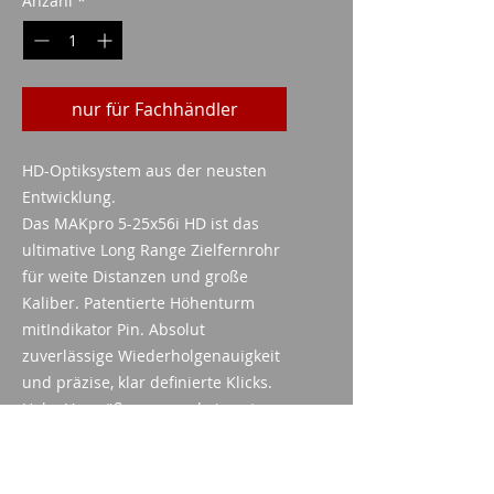
Anzahl
*
nur für Fachhändler
HD-Optiksystem aus der neusten
Entwicklung.
Das MAKpro 5-25x56i HD ist das
ultimative Long Range Zielfernrohr
für weite Distanzen und große
Kaliber. Patentierte Höhenturm
mitIndikator Pin. Absolut
zuverlässige Wiederholgenauigkeit
und präzise, klar definierte Klicks.
Hohe Vergrößerung und ein extrem
großer Verstellbereich, mit einer
herausragenden Sicht auch bei
schlechten Lichtverhältnissen.