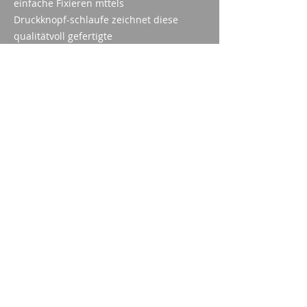
einfache Fixieren mttels
Druckknopf-schlaufe zeichnet diese
qualitätvoll gefertigte
Magazintasche aus. Passform und
Ziehwiderstand sind individuell
einstellbar.
Farbe: Schwarz od. Braun; Rechts-
od. Linkshand
Imparm SA
Industriestrasse 18
9300 Wittenbach
Anrufen
Tel.:
071 245 20 25
Fax:
071 245 64 06