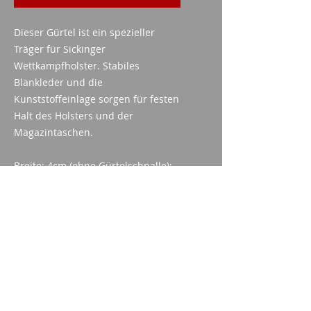
Dieser Gürtel ist ein spezieller
Träger für Sickinger
Wettkampfholster. Stabiles
Blankleder und die
Kunststoffeinlage sorgen für festen
Halt des Holsters und der
Magazintaschen.
Breite: 4cm (ohne Gürtelschnalle);
Farbe: Schwarz
Imparm SA
Industriestrasse 18
9300 Wittenbach
Anrufen