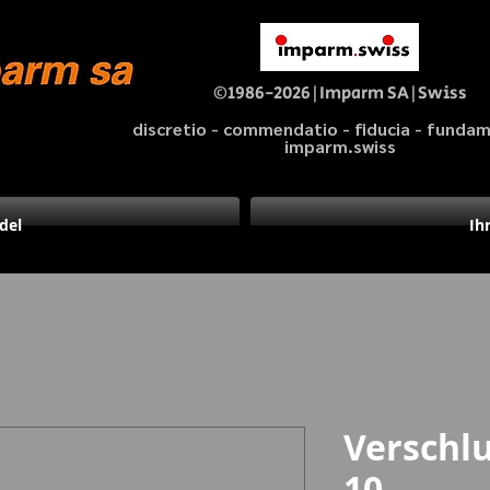
©1986-2026|Imparm SA|Swiss
discretio - commendatio - fiducia - fund
imparm.swiss
del
Ih
Verschlu
10