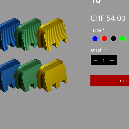
P
CHF 54.00
Farbe
*
Anzahl
*
nur 