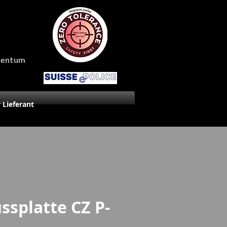
amentum
r Lieferant
ssplatte CZ P-