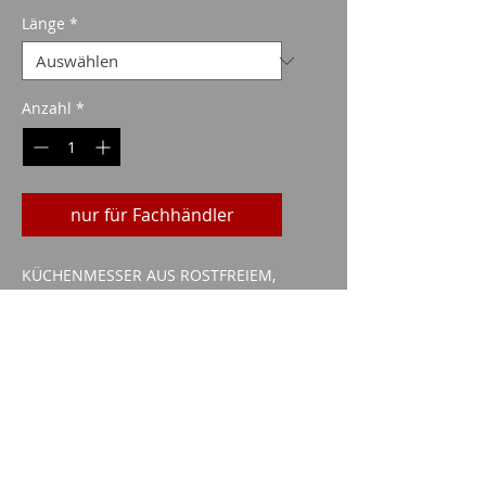
Länge
*
Anzahl
*
nur für Fachhändler
KÜCHENMESSER AUS ROSTFREIEM,
GESCHMIEDETEM SCHWEDENSTAHL
UND MIT HOLZGRIFF
Imparm SA
Industriestrasse 18
9300 Wittenbach