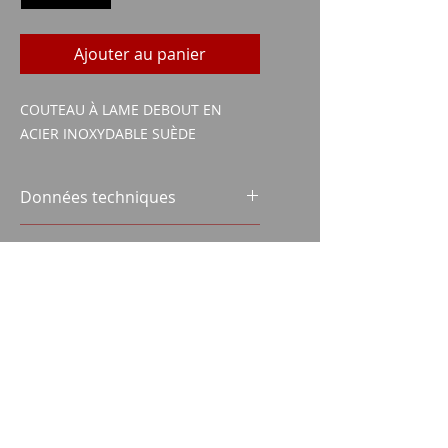
Ajouter au panier
COUTEAU À LAME DEBOUT EN
ACIER INOXYDABLE SUÈDE
Données techniques
LONGUEUR DE LA LAME : 165 MM
contenu de la livraison
LONGUEUR TOTALE : 300 MM
COUTEAU
FOURREAU
MEULE
Imparm SA
BOÎTE EN CARTON À
Industriestrasse 18
FERMETURE MAGNÉTIQUE
9300 Wittenbach
appel