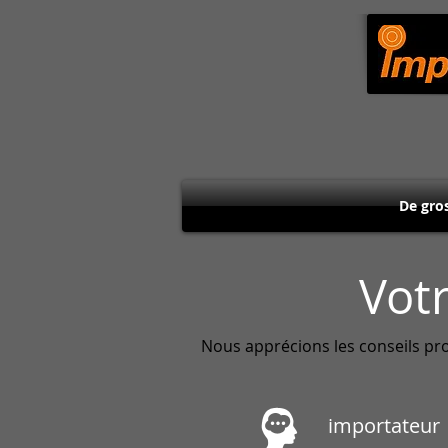
De gro
Vot
Nous apprécions les conseils prof
importateur