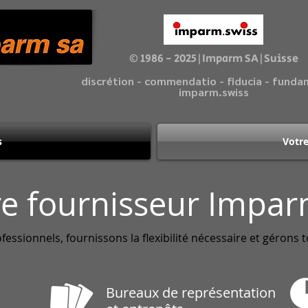
© 1986 - 2025|Imparm SA|Suisse
discrétion - commendatio - fiducia - fund
imparm.swiss
s
Votre
re fournisseur Impa
essionnels, fournissons la flexibilité nécessaire et gérons 
Bureaux de représentation