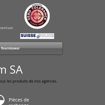
amentum
 fournisseur
rm SA
tous les produits de nos agences.
Pièces de