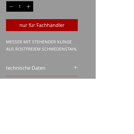
nur für Fachhändler
MESSER MIT STEHENDER KLINGE
AUS ROSTFREIEM SCHWEDENSTAHL
technische Daten
KLINGENLÄNGE: 163MM
Lieferumfang
GESAMTLÄNGE: 276MM
MESSER
SCHEIDE
SCHACHTEL AUS KARTON MIT
Imparm SA
MAGNETVERSCHLUS
Industriestrasse 18
9300 Wittenbach