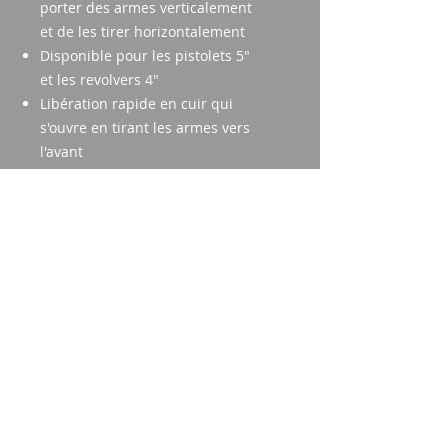
porter des armes verticalement
et de les tirer horizontalement
Disponible pour les pistolets 5"
et les revolvers 4"
Libération rapide en cuir qui
s'ouvre en tirant les armes vers
l'avant
Comprend un fermoir de
sécurité anti-basculement
Holster d'épaule en deux parties
avec dessus renforcé pour éviter
toute déformation
Disponible en version simple
face, avec bretelles ou
bandoulières croisées
Imparm SA
Industriestrasse 18