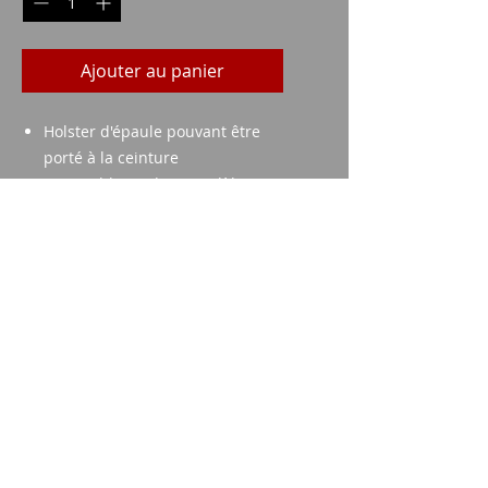
Ajouter au panier
Holster d'épaule pouvant être
porté à la ceinture
Disponible en deux modèles
pour pistolets et deux pour
revolvers
Fermeture en deux parties avec
bouton pression riveté à
longueur réglable
Holsters de pistolet offre double
rétention
Imparm SA
Industriestrasse 18
9300 Wittenbach