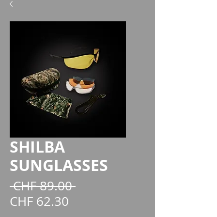
SHILBA
SUNGLASSES
Standardpreis
 CHF 89.00 
Sale-
CHF 62.30
Preis