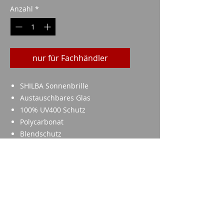
Anzahl
*
nur für Fachhändler
SHILBA Sonnenbrille
Austauschbares Glas
100% UV400 Schutz
Polycarbonat
Blendschutz
Beschlagschutz
in 4 Farben erhältlich
Imparm SA
Industriestrasse 18
9300 Wittenbach