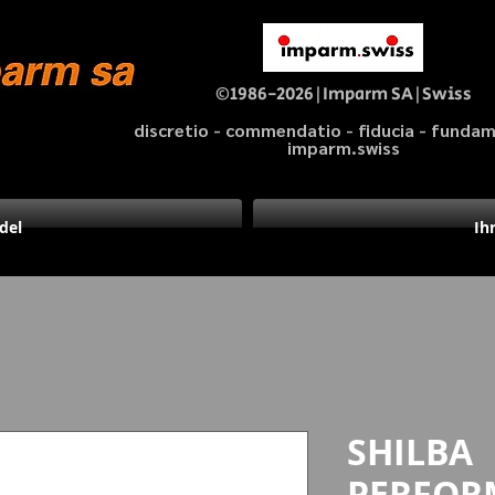
©1986-2026|Imparm SA|Swiss
discretio - commendatio - fiducia - fund
imparm.swiss
del
Ih
SHILBA
PERFORM