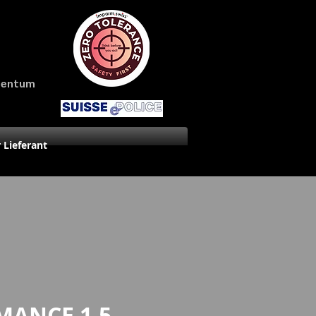
amentum
r Lieferant
ANCE 1.5-