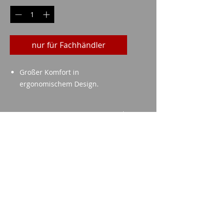
nur für Fachhändler
Großer Komfort in
ergonomischem Design.
technische Daten
Objektivgröße: 40mm
Mögliche Vergrößerung: 8 ( 8x40
)
Imparm SA
Blaue Linse
Industriestrasse 18
9300 Wittenbach
Anrufen
Tel.:
071 245 20 25