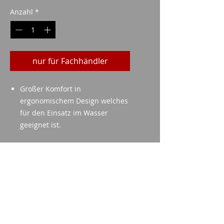
Anzahl
*
nur für Fachhändler
Großer Komfort in
ergonomischem Design welches
für den Einsatz im Wasser
geeignet ist.
technische Daten
Objektivgröße: 42mm
Mögliche Vergrößerung: 8 ( 8x42
)
Imparm SA
Sicht auf 1000 Meter: 122 Meter
Industriestrasse 18
Mindestfokussierentfernung:
9300 Wittenbach