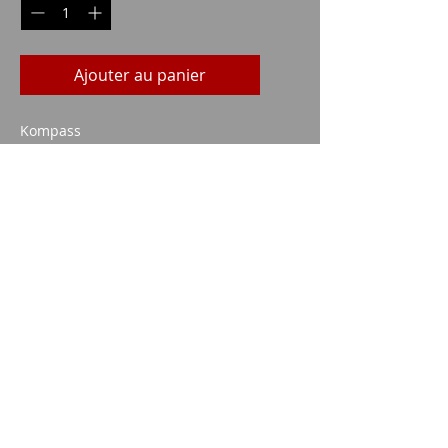
Ajouter au panier
Kompass
Imparm SA
Industriestrasse 18
9300 Wittenbach
appel
Tel.:
071 245 20 25
Fax:
071 245 64 06
contact
imparm@bluewin.ch