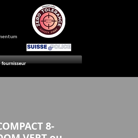
amentum
 fournisseur
COMPACT 8-
OOM VERT ou