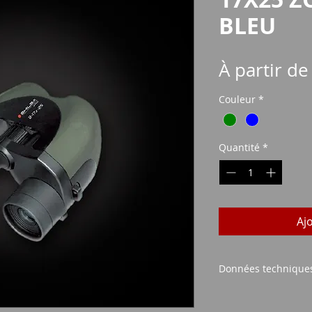
BLEU
À partir d
Couleur
*
Quantité
*
Aj
Données technique
Puissance : 8-17