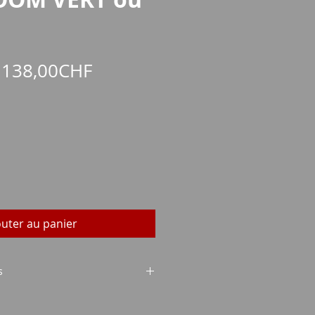
Prix
e
138,00CHF
promotionnel
outer au panier
s
x