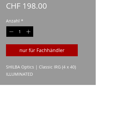
Preis
CHF 198.00
Anzahl
*
nur für Fachhändler
SHILBA Optics | Classic IRG (4 x 40)
ILLUMINATED
technische Daten
Objektivgröße: 40 mm
Mögliche Vergrößerung: 4x
Imparm SA
Industriestrasse 18
9300 Wittenbach