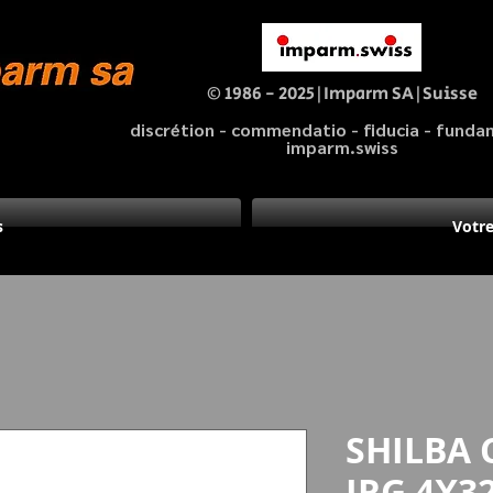
© 1986 - 2025|Imparm SA|Suisse
discrétion - commendatio - fiducia - fund
imparm.swiss
s
Votre
SHILBA 
IRG 4X3