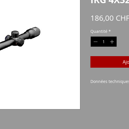
186,00 CH
Quantité
*
Aj
Données technique
Taille de l'objectif 
Grossissement possi