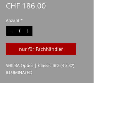
Preis
CHF 186.00
Anzahl
*
nur für Fachhändler
SHILBA Optics | Classic IRG (4 x 32)
ILLUMINATED
technische Daten
Objektivgröße: 32 mm
Mögliche Vergrößerung: 4x
Imparm SA
Industriestrasse 18
9300 Wittenbach