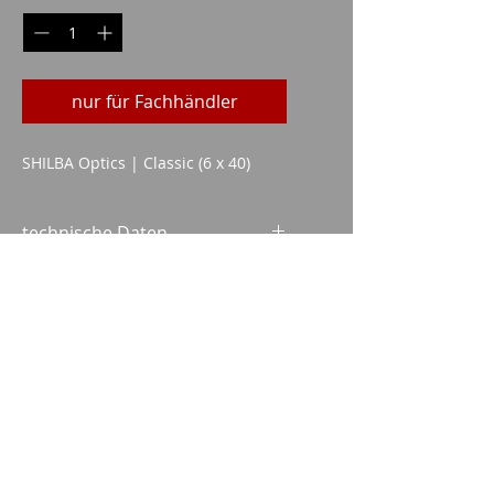
nur für Fachhändler
SHILBA Optics | Classic (6 x 40)
technische Daten
Objektivgröße: 40 mm
Mögliche Vergrößerung: 6x
Imparm SA
Industriestrasse 18
9300 Wittenbach
Anrufen
Tel.:
071 245 20 25
Fax:
071 245 64 06