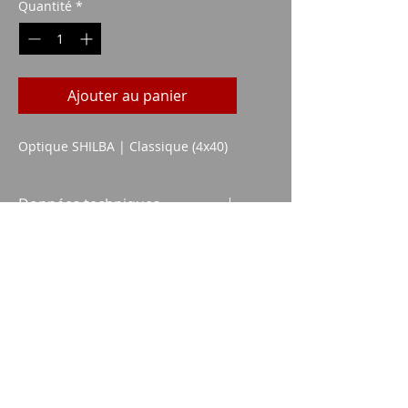
Quantité
*
Ajouter au panier
Optique SHILBA | Classique (4x40)
Données techniques
Taille de l'objectif : 40 mm.
Grossissement possible : 4x
Imparm SA
Industriestrasse 18
9300 Wittenbach
appel
Tel.:
071 245 20 25
Fax:
071 245 64 06