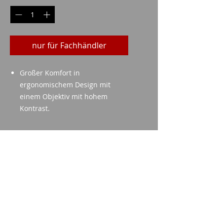
nur für Fachhändler
Großer Komfort in
ergonomischem Design mit
einem Objektiv mit hohem
Kontrast.
technische Daten
Objektivgröße: 50mm
Mögliche Vergrößerung: 10 (
10x50 )
Imparm SA
Sicht auf 1000 Meter: 96 Meter
Industriestrasse 18
Linsenfarbe: Blau
9300 Wittenbach