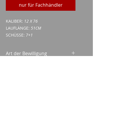
nur für Fachhändler
KALIBER:
12 X 76
LAUFLÄNGE:
51CM
SCHÜSSE:
7+1
Art der Bewilligung
Waffenerwerbschein (WES)
ID/Pass
Imparm SA
Industriestrasse 18
9300 Wittenbach
Anrufen
Tel.:
071 245 20 25
Fax:
071 245 64 06