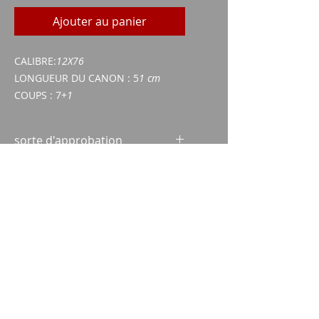
Ajouter au panier
CALIBRE:
12X76
LONGUEUR DU CANON : 5
1 cm
COUPS : 7
+1
sorte d'approbation
Certificat d'acquisition d'armes
(WES)
Carte d'identité/passeport
Imparm SA
Industriestrasse 18
9300 Wittenbach
appel
Tel.:
071 245 20 25
Fax:
071 245 64 06