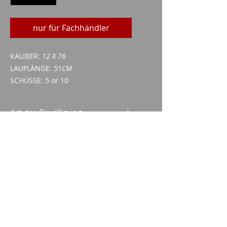
nur für Fachhändler
KALIBER:
12 X 76
LAUFLÄNGE: 51
CM
SCHÜSSE: 5 or 10
Art der Bewilligung
Waffenerwerbschein (WES)
ID/Pass
Imparm SA
Industriestrasse 18
9300 Wittenbach
Anrufen
Tel.:
071 245 20 25
Fax:
071 245 64 06