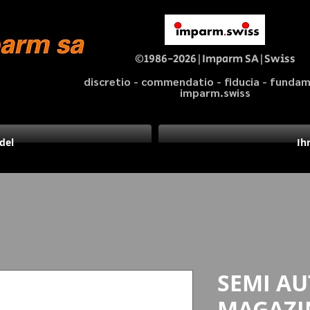
©1986-2026|Imparm SA|Swiss
discretio - commendatio - fiducia - fund
imparm.swiss
del
Ih
SEMI AU
MAGAZI