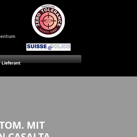
amentum
r Lieferant
TOM. MIT
N CASALTA