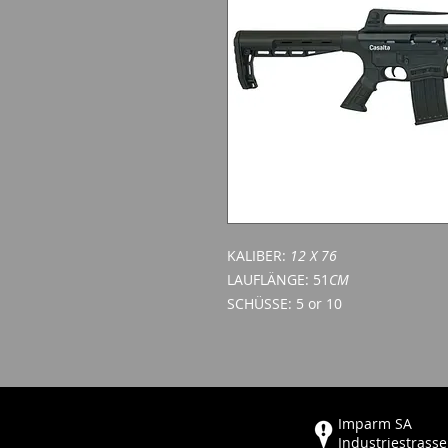
KALIBER:
12 X 76
LAUFLÄNGE: 51
CM
SCHÜSSE: 5 or 10
Imparm SA
Industriestrasse