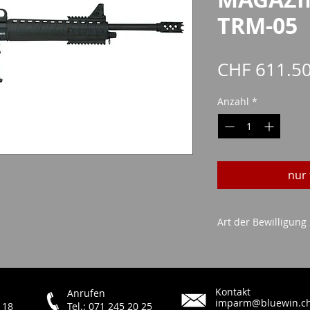
TRM-05
CHF 611.5
Anzahl
*
nur 
Art der Bewilligung
Waffenerwerbsch
ID/Pass
Kontakt
Anrufen
imparm@bluewin.c
 18
Tel.: 071 245 20 25