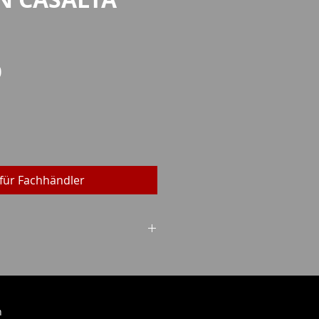
Preis
0
für Fachhändler
ein (WES)
h