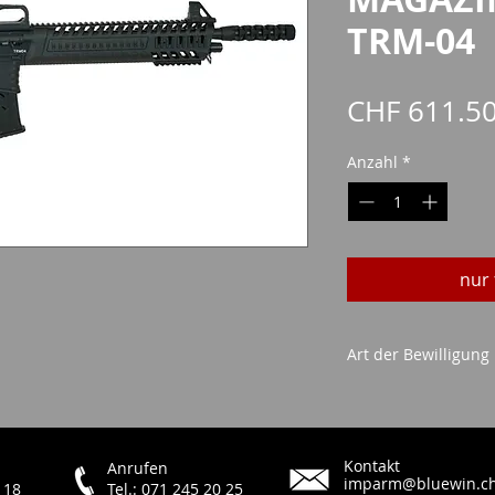
TRM-04
CHF 611.5
Anzahl
*
nur 
Art der Bewilligung
Waffenerwerbsch
ID/Pass
Kontakt
Anrufen
imparm@bluewin.c
 18
Tel.: 071 245 20 25