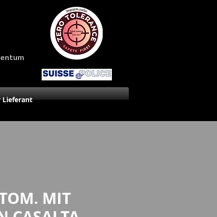
amentum
r Lieferant
TOM. MIT
N CASALTA