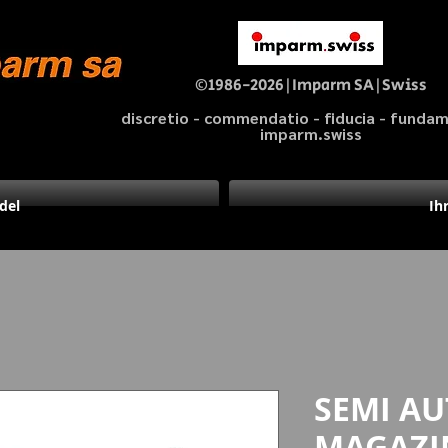
©1986-2026|Imparm SA|Swiss
discretio - commendatio - fiducia - fund
imparm.swiss
del
Ih
SEMI AU
MAGAZI