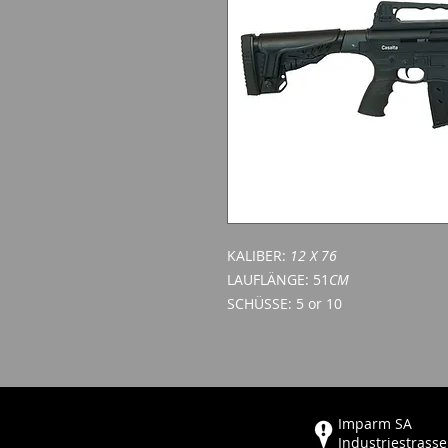
KALIBER:
12 X 76
LAUFLÄNGE: 51
CM
SCHÜSSE: 5 or 10
Imparm SA
Industriestrasse