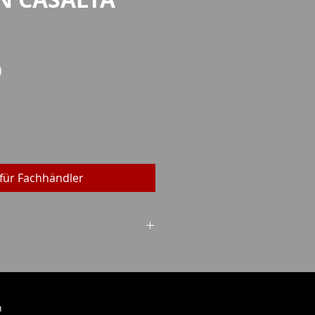
Preis
0
für Fachhändler
ein (WES)
h