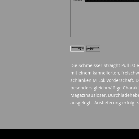
Die Schmeisser Straight Pull ist
mit einem kannelierten, freisch
schlanken M-Lok Vorderschaft. D
besonders gleichmäßige Charakte
Magazinauslöser, Durchladehebel
ausgelegt. Auslieferung erfolgt