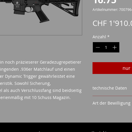
Artikelnummer: 700796
CHF 1'910.
Anzahl
*
 ein noch präzieserer Geradezugrepetierer
nur 
wingenden .936er Matchlauf und einen
er Dynamic Trigger gewährleistet eine
ristik. Sowohl Sicherung,
technische Daten
 als auch Verschlussfang sind beidseitig
 serienmäßig mit 10 Schuss Magazin.
BEZEICHNUNG: S
Art der Bewilligung
SYSTEM: Repetie
KALIBER: .223 R
Mit 10 Schuss Maga
GEWICHT: 3.950 
Waffenerwerbsch
LÄNGE: 93 cm
ID/Pass
LAUF: 42,5 cm