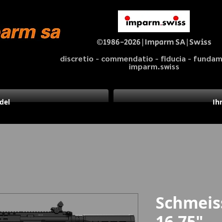
©1986-2026|Imparm SA|Swiss
discretio - commendatio - fiducia - fund
imparm.swiss
del
Ih
Schmeis
16.75"