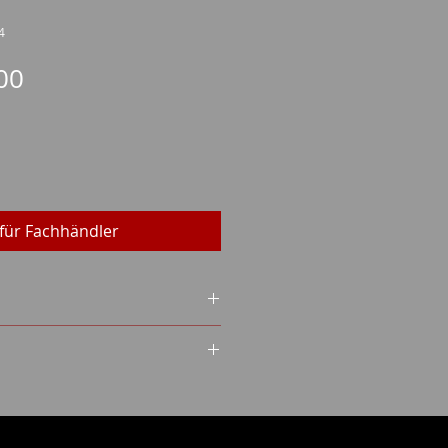
4
Preis
00
für Fachhändler
P15 M5FL
rbüchse
em.
zin:
g
ein (WES)