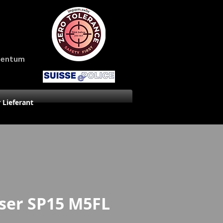
amentum
r Lieferant
ser SP15 M5FL