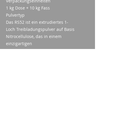
Verpackungseinheiten
1 kg Dose + 10 kg Fass
Pulvertyp
Das RS52 ist ein extrudiertes 1-
Loch Treibladungspulver auf Basis
Nitrocellulose, das in einem
einzigartigen
Imprägnierungsverfahren mit
Nitroglycerin speziell auf hohe
Leistung ausgelegt ist.
Sicherheitslebensdauer
Das Treibladungspulver kann bei
geeigneter Lagerung bis zu 10
Jahre sicher verwendet werden.
Art. 2005.1599
Imparm SA
Industriestrasse 18