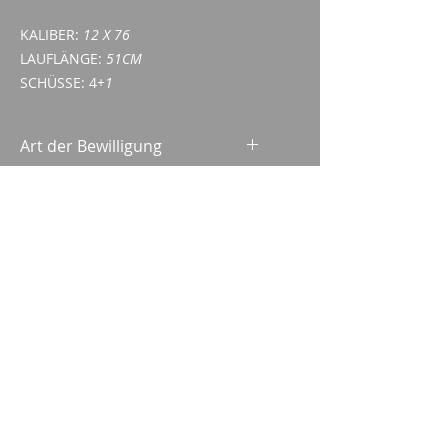
KALIBER:
12 X 76
LAUFLÄNGE:
51CM
SCHÜSSE: 4
+1
Art der Bewilligung
Waffenerwerbschein (WES)
ID/Pass
Imparm SA
Industriestrasse 18
9300 Wittenbach
Anrufen
Tel.:
071 245 20 25
Fax:
071 245 64 06
Kontakt
imparm@bluewin.ch