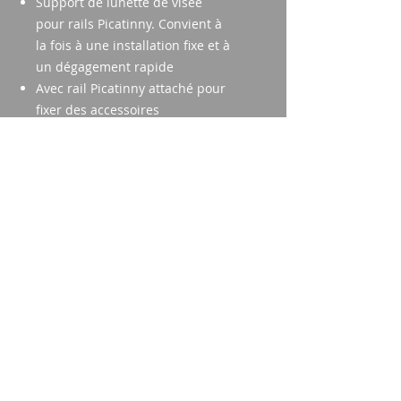
Support de lunette de visée
pour rails Picatinny. Convient à
la fois à une installation fixe et à
un dégagement rapide
Avec rail Picatinny attaché pour
fixer des accessoires
supplémentaires
Toutes les hauteurs, positions et
distances des anneaux peuvent
être déterminées par le tireur
lui-même
Le niveau à bulle intégré aide à
corriger les inclinaisons
Imparm SA
Industriestrasse 18
9300 Wittenbach