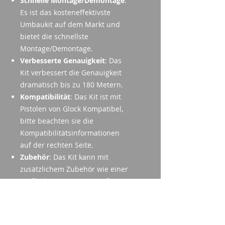
Schnelle Montage/Demontage
:
Es ist das kosteneffektivste
Umbaukit auf dem Markt und
bietet die schnellste
Montage/Demontage.
Verbesserte Genauigkeit
: Das
Kit verbessert die Genauigkeit
dramatisch bis zu 180 Metern.
Kompatibilität
: Das Kit ist mit
Pistolen von Glock Kompatibel,
bitte beachten sie die
Kompatibilitätsinformationen
auf der rechten Seite.
Zubehör
: Das Kit kann mit
zusätzlichem Zubehör wie einer
Waffenlampe, Daumenauflage,
Klappvisierung und Tragegurt
mit Schnellbefestigung erweitert
werden.