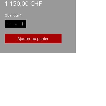
Prix
1 150,00 CHF
Quantité
*
Ajouter au panier
Imparm SA
Industriestrasse 18
9300 Wittenbach
appel
Tel.:
071 245 20 25
Fax:
071 245 64 06