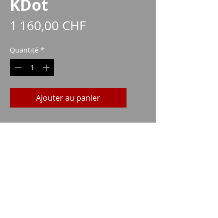
KDot
Prix
1 160,00 CHF
Quantité
*
Ajouter au panier
Imparm SA
Industriestrasse 18
9300 Wittenbach