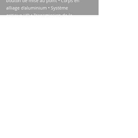
bouton de mise au point • Corps en
alliage d'aluminium • Système
optique HD • Transmission de la
lumière à 99,7 % par objectif •
MeoBright™
Spécifications techniques
Élargissement:
12X
Rempli d'azote :
Imparm SA
Oui
Industriestrasse 18
Champ de vision à 1000 m :
9300 Wittenbach
93 mètres
appel
Tel.:
071 245 20 25
Fax:
071 245 64 06
contact
imparm@bluewin.ch