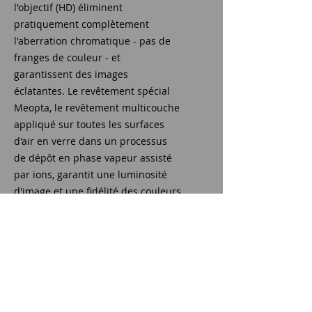
l'objectif (HD) éliminent
pratiquement complètement
l'aberration chromatique - pas de
franges de couleur - et
garantissent des images
éclatantes. Le revêtement spécial
Meopta, le revêtement multicouche
appliqué sur toutes les surfaces
d'air en verre dans un processus
de dépôt en phase vapeur assisté
par ions, garantit une luminosité
d'image et une fidélité des couleurs
exceptionnelles et MeoShieldTM
protège efficacement les surfaces
extérieures de la lentille contre les
rayures et les contraintes
mécaniques dans des conditions
extrêmes.