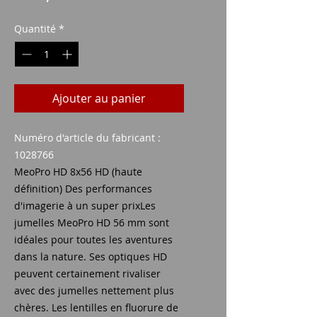
Quantité
*
Ajouter au panier
Numéro d'article du fabricant :
1028766
MeoPro HD 8x56 HD (haute
définition) Des performances
d'imagerie à un super prixLes
jumelles MeoPro HD 56 mm sont
idéales pour toutes les aventures
dans la nature. Ses optiques HD
peuvent certainement rivaliser
avec des jumelles nettement plus
chères. Les lentilles en fluorure de