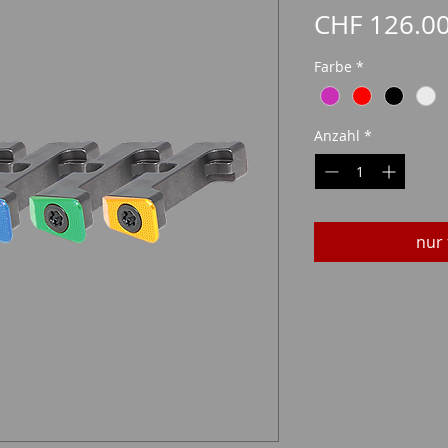
CHF 126.0
Farbe
*
Anzahl
*
nur 