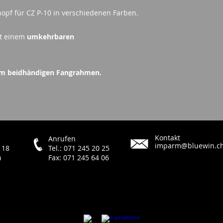
pf für CZ P-10 in verschiedenen Farben.
it einem
umkehrbaren
em beidhändigen Fangrahmen.
Kontakt
Anrufen
imparm@bluewin.c
 18
Tel.: 071 245 20 25
h
Fax: 071 245 64 06