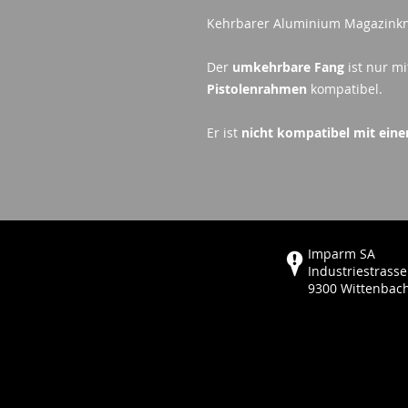
Kehrbarer Aluminium Magazinkno
Der
umkehrbare Fang
ist nur m
Pistolenrahmen
kompatibel.
Er ist
nicht kompatibel mit ein
Imparm SA
Industriestrasse
9300 Wittenbac