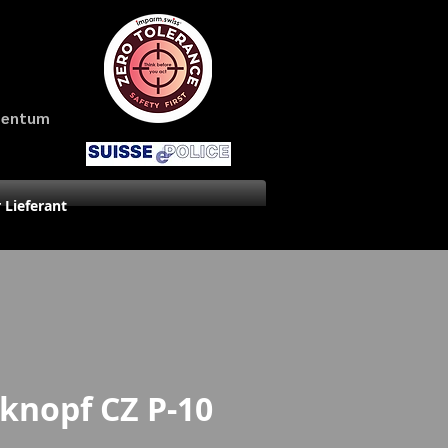
amentum
r Lieferant
knopf CZ P-10