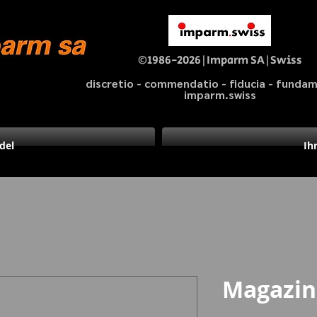
©1986-2026|Imparm SA|Swiss
discretio - commendatio - fiducia - fund
imparm.swiss
del
Ih
Magazin