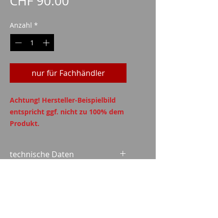
Preis
CHF 90.00
Anzahl
*
nur für Fachhändler
Achtung! Hersteller-Beispielbild
entspricht ggf. nicht zu 100% dem
Produkt.
technische Daten
Tragweise: OWB (outside whaist
Kompatible Magazine
band)
Material: Kydex
Kompatible zu Magazinen für
folgende CZ Waffen: