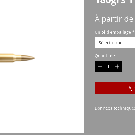
À partir d
Unité d'emballage
*
Sélectionner
Quantité
*
Aj
Données technique
CALIBRE : .308 
TYPE : FMJ
POIDS DE LA BALL