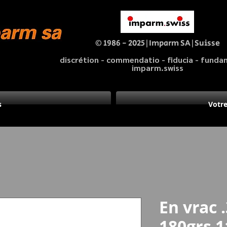
© 1986 - 2025|Imparm SA|Suisse
discrétion - commendatio - fiducia - fund
imparm.swiss
s
Votre
En vrac 
180grs 1