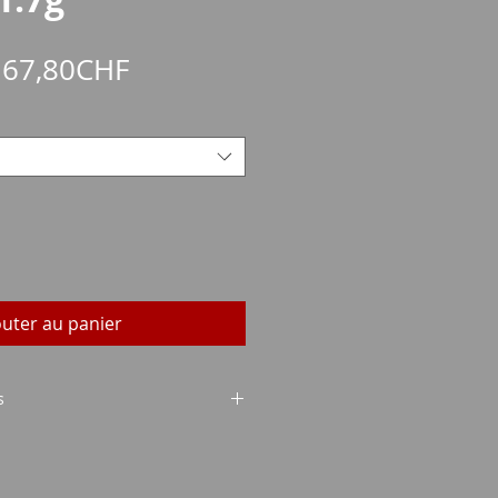
Prix
e
67,80CHF
promotionnel
outer au panier
s
GAGNER.
E : 180grs 11,7g