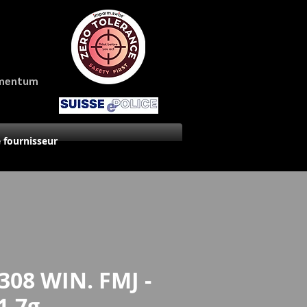
amentum
 fournisseur
.308 WIN. FMJ -
1.7g