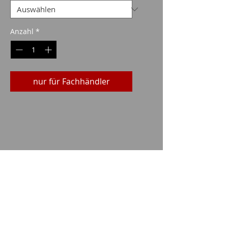
Anzahl
*
nur für Fachhändler
technische Daten
KALIBER: .308 WIN.
TYP: FMJ
GESCHOSSGEWICHT: 124grs 8g
Imparm SA
MATERIAL OF JACKET: CUZN 10
Industriestrasse 18