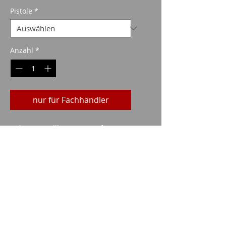
Preis
Pistole
*
Anzahl
*
nur für Fachhändler
Höhenverstellbare Kimme für CZ
Pistolen.
Imparm SA
Industriestrasse 18
9300 Wittenbach