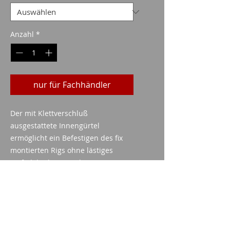
Anzahl
*
nur für Fachhändler
Der mit Klettverschluß
ausgestattete Innengürtel
ermöglicht ein Befestigen des fix
montierten Rigs ohne lästiges
Einfädeln des Gürtels am Körper.
Farbe: Schwarz
Imparm SA