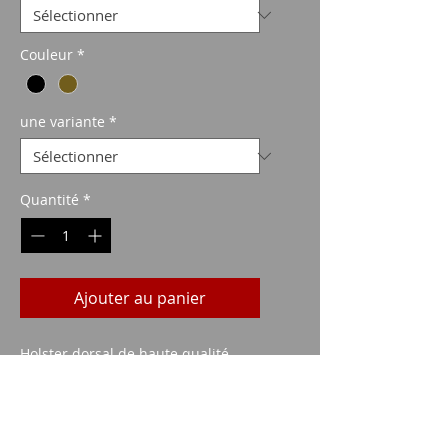
Couleur
*
une variante
*
Quantité
*
Ajouter au panier
Holster dorsal de haute qualité
avec rail grainé cousu, bouton-
pression et ajustement parfait
grâce à la forme du contour.