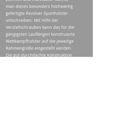
man dieses besonders hochwertig
gefertigte Revolver-Sportholster
umschreiben. Mit Hilfe der
Verstellschrauben kann das für die
gängigsten Lauflängen konstruierte
Wettkampfholster auf die jeweilige
Rahmengröße eingestellt werden.
Die gut durchdachte Konstruktion
ermöglicht den Ziehweg auf ein
Minimum zu reduzieren und genug
Platz für Scope-Montagen und
Laufgewichte zu schaffen.
Farbe: Schwarz
Ziehwinkel: Einstellbar; Rechts-
oder Linkshand