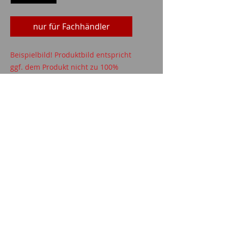
nur für Fachhändler
Beispielbild! Produktbild entspricht
ggf. dem Produkt nicht zu 100%
Imparm SA
Industriestrasse 18
9300 Wittenbach
Anrufen
Tel.:
071 245 20 25
Fax:
071 245 64 06
Kontakt
imparm@bluewin.ch