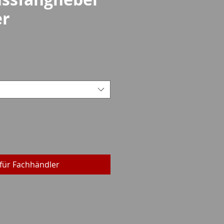
er
reis
für Fachhändler