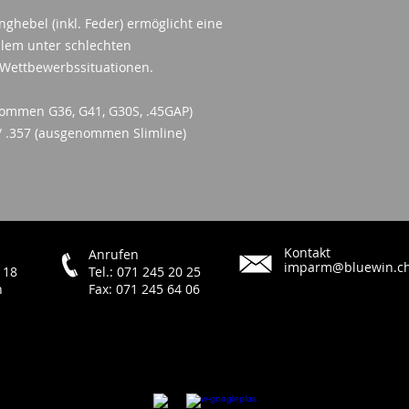
nghebel (inkl. Feder) ermöglicht eine
llem unter schlechten
Wettbewerbssituationen.
ommen G36, G41, G30S, .45GAP)
 / .357 (ausgenommen Slimline)
Kontakt
Anrufen
imparm@bluewin.c
 18
Tel.: 071 245 20 25
h
Fax: 071 245 64 06