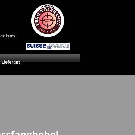
amentum
r Lieferant
ussfanghebel