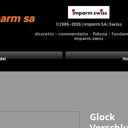
©1986-2026|Imparm SA|Swiss
discretio - commendatio - fiducia - fund
imparm.swiss
del
Ih
Glock
Verschl