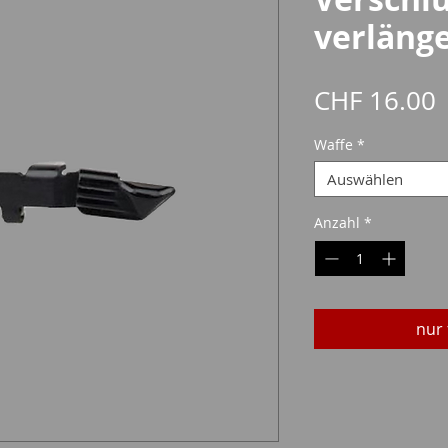
verläng
P
CHF 16.00
Waffe
*
Auswählen
Anzahl
*
nur 