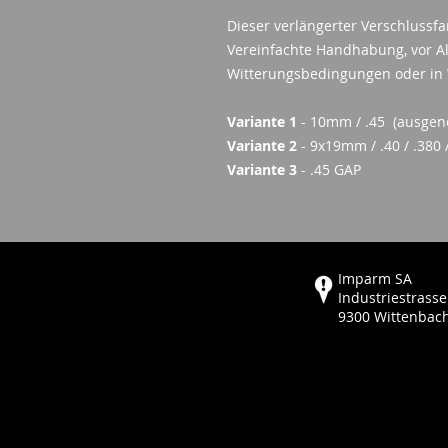
Dieser verlängerter Verschlussfa
Vereinfachte Handhabung, vor A
Witterungsbedingungen oder in 
Variante 1
- 10mm / .45 (ausgen
Variante 2
- 9x19mm / .40 / .380
Variante 3
- .45 GAP
Imparm SA
Industriestrasse
9300 Wittenbac