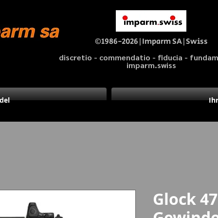
©1986-2026|Imparm SA|Swiss
discretio - commendatio - fiducia - fund
imparm.swiss
del
Ih
Glock 4
Gewinde