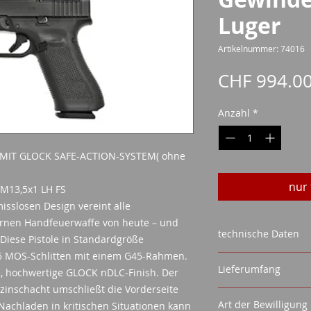
Luger
Artikelnummer: 74016
CHF 994.0
Anzahl
*
MIT GLOCK SAFE-ACTION-SYSTEM( ohne
nur 
M13,5x1 LH FS
sslosen Design vereint alle
ernen Handfeuerwaffe von heute – und
technische Daten
Diese Pistole in Standardgröße
5 MOS-Schlitten mit einem G45-Rahmen.
Kaliber : 9 mm Luge
Lieferumfang
e, hochwertige GLOCK nDLC-Finish. Der
System : SafeActio
Mag. Kapazität : St
inschacht umschließt die Vorderseite
GLOCK SAFE ACT
Optional: 17 / 19 / 2
Art der Bewilligung
s Nachladen in kritischen Situationen kann
2 MAGAZINE