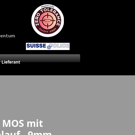
amentum
r Lieferant
7 MOS mit
lauf - 9mm